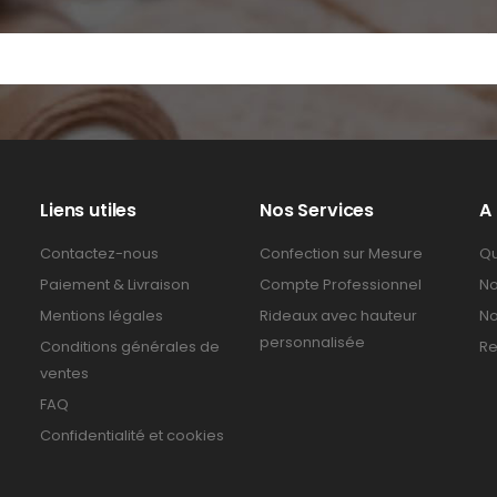
Liens utiles
Nos Services
A
Contactez-nous
Confection sur Mesure
Qu
Paiement & Livraison
Compte Professionnel
No
Mentions légales
Rideaux avec hauteur
No
personnalisée
Conditions générales de
Re
ventes
FAQ
Confidentialité et cookies