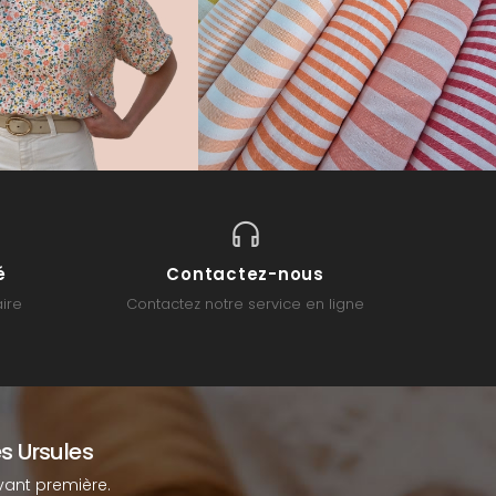
é
Contactez-nous
ire
Contactez notre service en ligne
s Ursules
ant première.