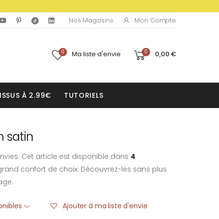
Mon Compte
Nos Magasins
0
0
Ma liste d'envie
0,00 €
ISSUS À 2.99€
TUTORIELS
 satin
nvies. Cet article est disponible dans
4
rand confort de choix. Découvrez-les sans plus
age.
ponibles
Ajouter à ma liste d'envie