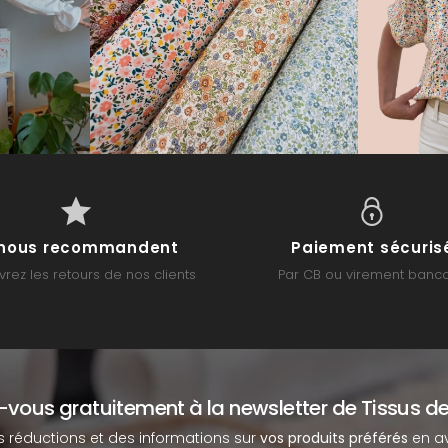
s nous recommandent
Paiement sécuris
rez les retours de nos clients
Par CB ou virement banca
z-vous gratuitement à la newsletter de Tissus de
s réductions et des informations sur
vos produits préférés
en av