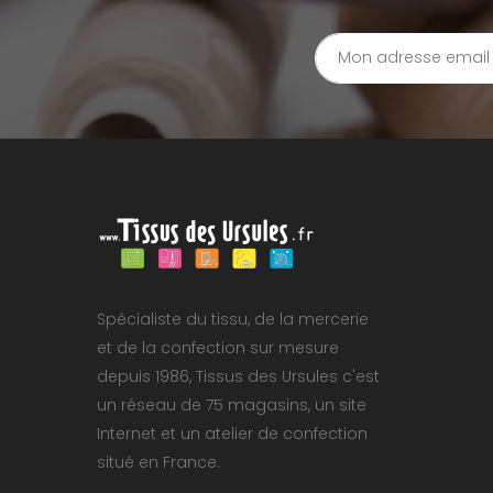
Spécialiste du tissu, de la mercerie
et de la confection sur mesure
depuis 1986, Tissus des Ursules c'est
un réseau de 75 magasins, un site
Internet et un atelier de confection
situé en France.