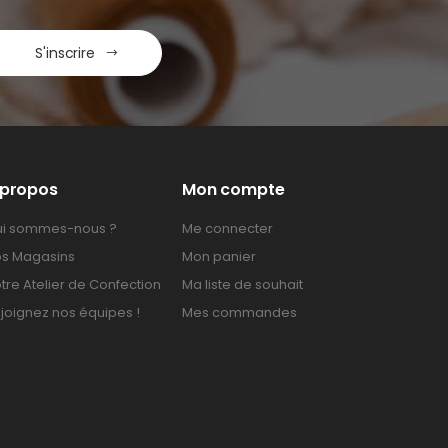
S'inscrire
 propos
Mon compte
i sommes-nous ?
Me connecter
s Magasins
Mon panier
tre Atelier de Confection
Ma liste de souhait
joignez nos équipes !
Mes commandes