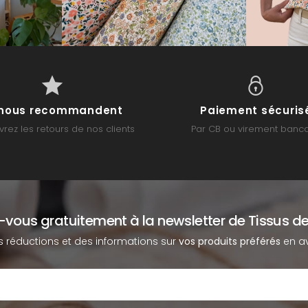
s nous recommandent
Paiement sécuris
rez les retours de nos clients
Par CB ou virement banca
z-vous gratuitement à la newsletter de Tissus de
s réductions et des informations sur
vos produits préférés
en av