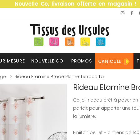
Nouvelle Co, livraison offerte en magasin !
UR MESURE
NOUVELLE CO
PROMOS
T
CANICULE
age
Rideau Etamine Brodé Plume Terracotta
Rideau Etamine Br
Ce joli rideau prêt à poser e
parfait pour apporter une tou
la lumière.
Finiiton oeillet - dimension 14