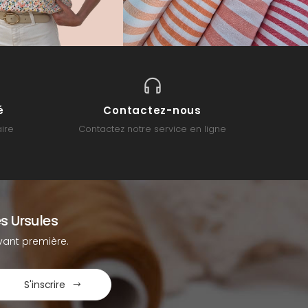
é
Contactez-nous
ire
Contactez notre service en ligne
s Ursules
ant première.
S'inscrire