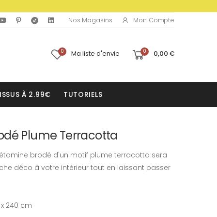
Mon Compte
Nos Magasins
0
0
Ma liste d'envie
0,00 €
ISSUS À 2.99€
TUTORIELS
odé Plume Terracotta
n étamine brodé d'un motif plume terracotta sera
che déco à votre intérieur tout en laissant passer
0 x 240 cm