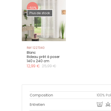
-50%
Plus de stock
Réf: 1227340
Blanc
Rideau prêt à poser
140 x 240 cm
12,99 €
25,99 €
Composition
100% Po
R d
Entretien