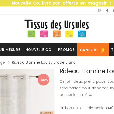
Nouvelle Co, livraison offerte en magasin !
UR MESURE
NOUVELLE CO
PROMOS
T
CANICULE
age
Rideau Etamine Louisy Brodé Blanc
Rideau Etamine Lo
-50%
Ce joli rideau prêt à poser Lo
sera parfait pour apporter une
passer la lumière.
Finiiton oeillet - dimension 14