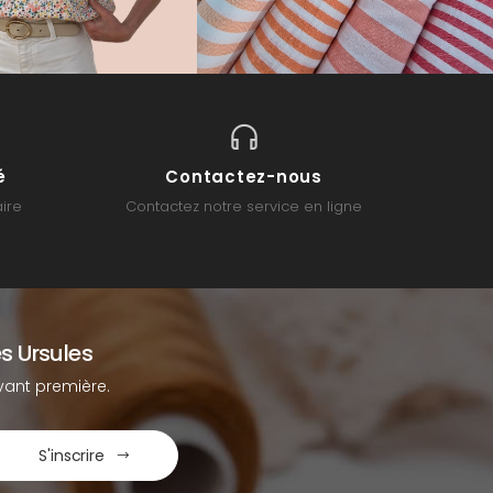
é
Contactez-nous
ire
Contactez notre service en ligne
s Ursules
ant première.
S'inscrire