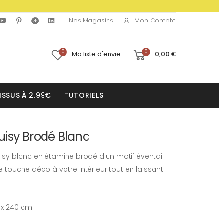
Mon Compte
Nos Magasins
0
0
Ma liste d'envie
0,00 €
ISSUS À 2.99€
TUTORIELS
uisy Brodé Blanc
uisy blanc en étamine brodé d'un motif éventail
 touche déco à votre intérieur tout en laissant
0 x 240 cm