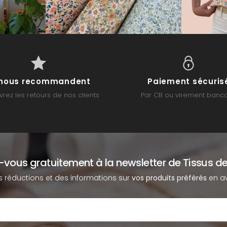
s nous recommandent
Paiement sécuris
rez les retours de nos clients
Par CB ou virement banca
z-vous gratuitement à la newsletter de Tissus de
s réductions et des informations sur
vos produits préférés
en av