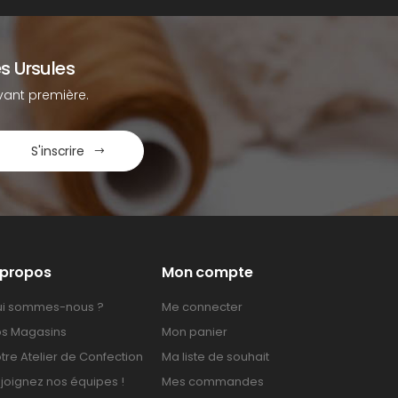
s Ursules
ant première.
S'inscrire
 propos
Mon compte
i sommes-nous ?
Me connecter
s Magasins
Mon panier
tre Atelier de Confection
Ma liste de souhait
joignez nos équipes !
Mes commandes