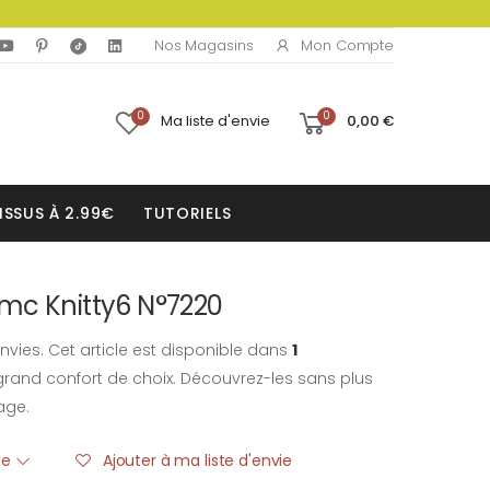
Mon Compte
Nos Magasins
0
0
Ma liste d'envie
0,00 €
ISSUS À 2.99€
TUTORIELS
mc Knitty6 N°7220
nvies. Cet article est disponible dans
1
rand confort de choix. Découvrez-les sans plus
age.
ble
Ajouter à ma liste d'envie