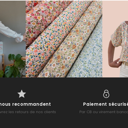
s nous recommandent
Paiement sécuris
rez les retours de nos clients
Par CB ou virement banca