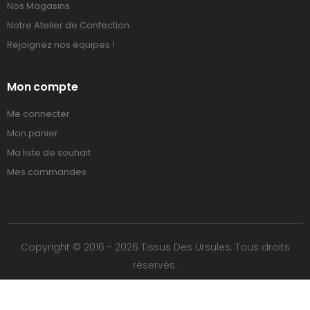
Nos Magasins
Notre Atelier de Confection
Rejoignez nos équipes !
Mon compte
Me connecter
Mon panier
Ma liste de souhait
Mes commandes
Copyright © 2016 - 2026 Tissus Des Ursules. Tous droits
réservés.