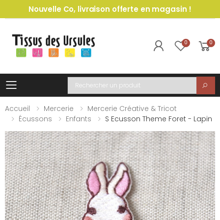
Nouvelle Co, livraison offerte en magasin !
0
0
Toggle mobile menu
Recherche
Accueil
Mercerie
Mercerie Créative & Tricot
Écussons
Enfants
S Ecusson Theme Foret - Lapin