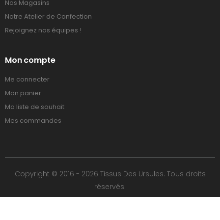
Nos Magasins
Notre Atelier de Confection
Rejoignez nos équipes !
Mon compte
Me connecter
Mon panier
Ma liste de souhait
Mes commandes
Copyright © 2016 - 2026 Tissus Des Ursules. Tous droits
réservés.