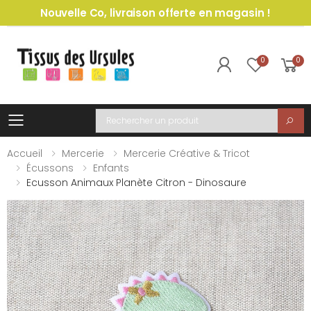
Nouvelle Co, livraison offerte en magasin !
0
0
Toggle mobile menu
Recherche
Accueil
Mercerie
Mercerie Créative & Tricot
Écussons
Enfants
Ecusson Animaux Planète Citron - Dinosaure