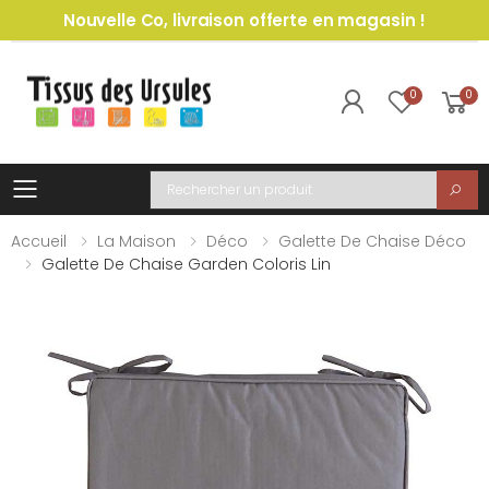
Nouvelle Co, livraison offerte en magasin !
0
0
Toggle mobile menu
Recherche
Accueil
La Maison
Déco
Galette De Chaise Déco
Galette De Chaise Garden Coloris Lin