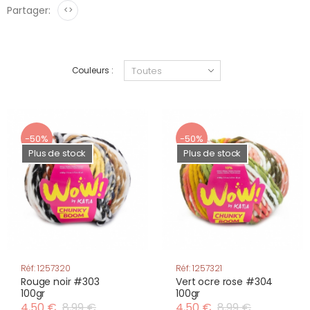
Partager:
<>
Couleurs :
-50%
-50%
Plus de stock
Plus de stock
Réf: 1257320
Réf: 1257321
Rouge noir #303
Vert ocre rose #304
100gr
100gr
4,50 €
8,99 €
4,50 €
8,99 €