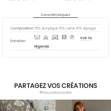
Caractéristiques
Composition
75% Acrylique 15% Laine 10% Alpaga
W d l - *
Voir la
Entretien
légende
PARTAGEZ VOS CRÉATIONS
#tissusdesursules