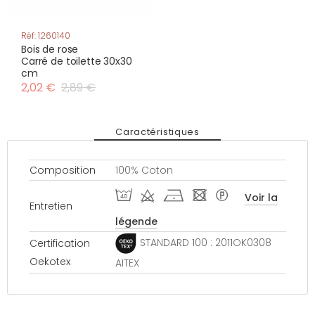
Réf: 1260140
Bois de rose
Carré de toilette 30x30
cm
2,02 €
2,89 €
Caractéristiques
Composition
100% Coton
I d h - *
Voir la
Entretien
légende
STANDARD 100 : 2011OK0308
Certification
Oekotex
AITEX