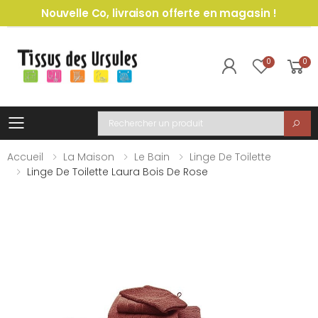
Nouvelle Co, livraison offerte en magasin !
0
0
Toggle mobile menu
Recherche
Accueil
La Maison
Le Bain
Linge De Toilette
Linge De Toilette Laura Bois De Rose