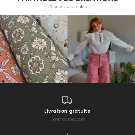
#tissusdesursules
Livraison gratuite
En retrait magasin