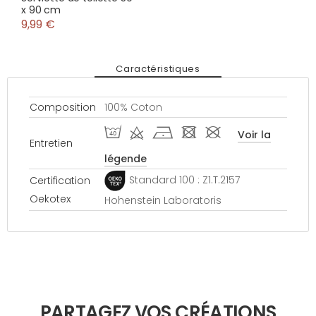
x 90 cm
9,99 €
Caractéristiques
Composition
100% Coton
I d h - #
Voir la
Entretien
légende
Standard 100 : Z1.T.2157
Certification
Oekotex
Hohenstein Laboratoris
PARTAGEZ VOS CRÉATIONS