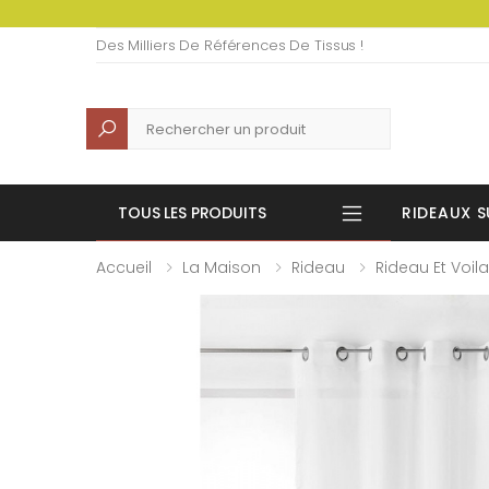
Des Milliers De Références De Tissus !
Recherche
TOUS LES PRODUITS
RIDEAUX S
Accueil
La Maison
Rideau
Rideau Et Voil