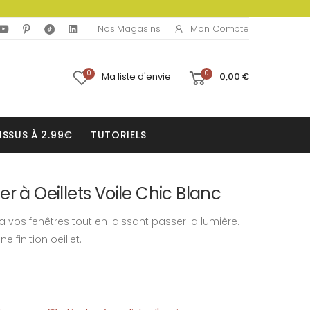
Mon Compte
Nos Magasins
0
0
Ma liste d'envie
0,00 €
ISSUS À 2.99€
TUTORIELS
r à Oeillets Voile Chic Blanc
a vos fenêtres tout en laissant passer la lumière.
 finition oeillet.