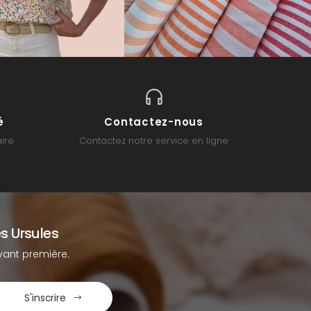
é
Contactez-nous
ire
Contactez notre service en ligne
s Ursules
ant première.
S'inscrire