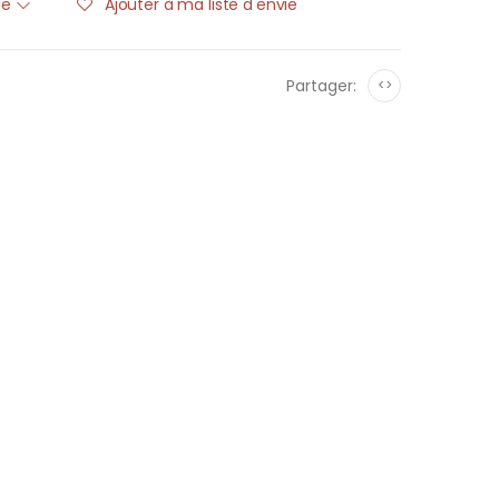
ble
Ajouter à ma liste d'envie
Partager:
<>