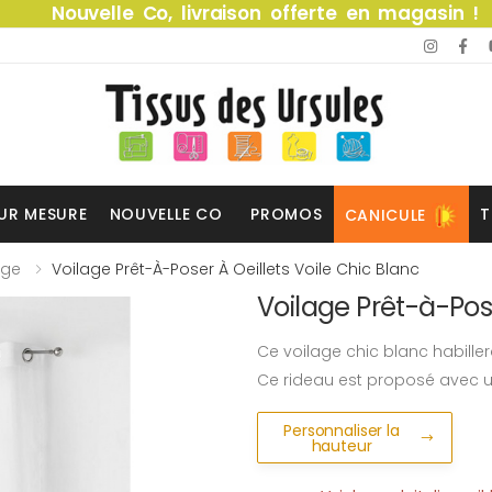
Nouvelle Co, livraison offerte en magasin !
UR MESURE
NOUVELLE CO
PROMOS
T
CANICULE
age
Voilage Prêt-À-Poser À Oeillets Voile Chic Blanc
Voilage Prêt-à-Pose
Ce voilage chic blanc habiller
Ce rideau est proposé avec une
Personnaliser la
hauteur