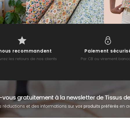
s nous recommandent
Paiement sécuris
rez les retours de nos clients
Par CB ou virement banca
z-vous gratuitement à la newsletter de Tissus de
s réductions et des informations sur
vos produits préférés
en av