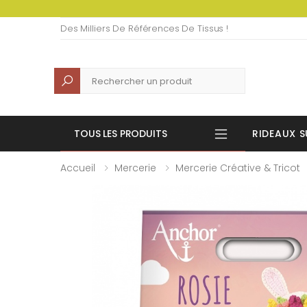
Des Milliers De Références De Tissus !
Recherche
TOUS LES PRODUITS
RIDEAUX S
Accueil
Mercerie
Mercerie Créative & Tricot