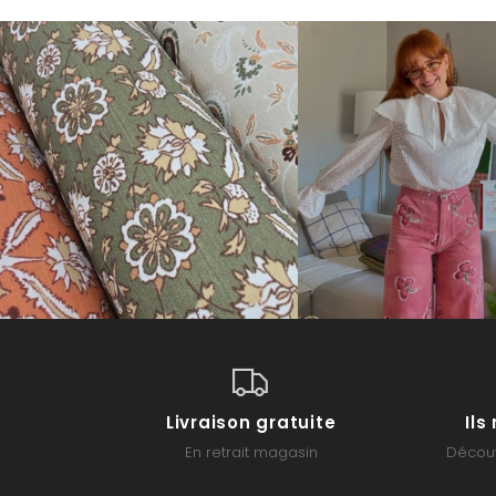
Livraison gratuite
Il
En retrait magasin
Découv