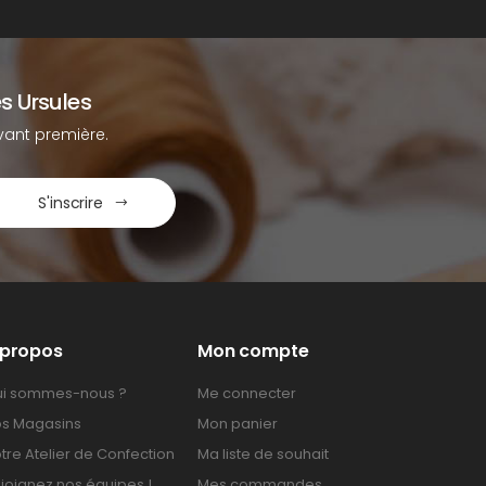
s Ursules
ant première.
S'inscrire
 propos
Mon compte
i sommes-nous ?
Me connecter
s Magasins
Mon panier
tre Atelier de Confection
Ma liste de souhait
joignez nos équipes !
Mes commandes