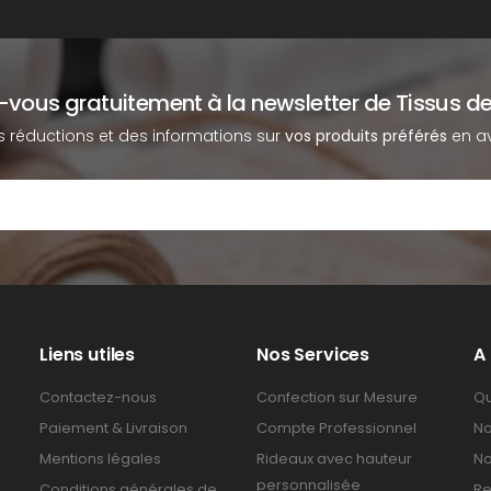
z-vous gratuitement à la newsletter de Tissus de
s réductions et des informations sur
vos produits préférés
en av
Liens utiles
Nos Services
A
Contactez-nous
Confection sur Mesure
Qu
Paiement & Livraison
Compte Professionnel
No
Mentions légales
Rideaux avec hauteur
No
personnalisée
Conditions générales de
Re