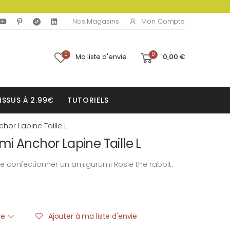
Mon Compte
Nos Magasins
0
0
Ma liste d'envie
0,00 €
ISSUS À 2.99€
TUTORIELS
hor Lapine Taille L
i Anchor Lapine Taille L
e confectionner un amigurumi Rosie the rabbit.
ble
Ajouter à ma liste d'envie