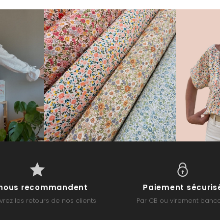
s nous recommandent
Paiement sécuris
rez les retours de nos clients
Par CB ou virement banca