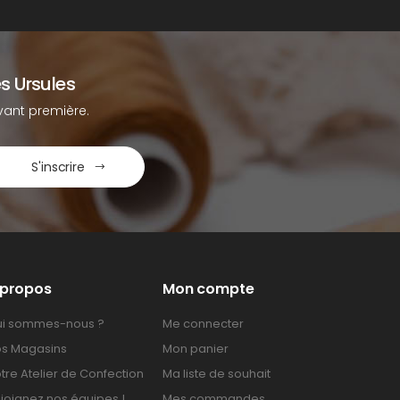
s Ursules
ant première.
S'inscrire
 propos
Mon compte
i sommes-nous ?
Me connecter
s Magasins
Mon panier
tre Atelier de Confection
Ma liste de souhait
joignez nos équipes !
Mes commandes