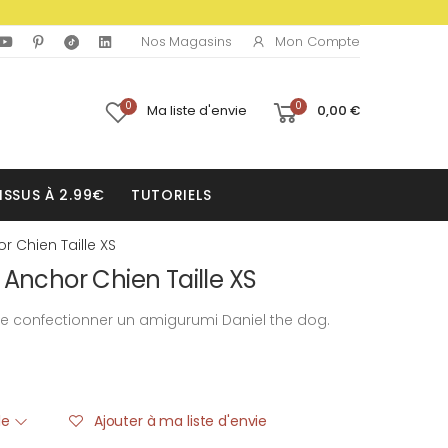
Mon Compte
Nos Magasins
0
0
Ma liste d'envie
0,00 €
ISSUS À 2.99€
TUTORIELS
r Chien Taille XS
 Anchor Chien Taille XS
e confectionner un amigurumi Daniel the dog.
ble
Ajouter à ma liste d'envie