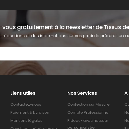
z-vous gratuitement à la newsletter de Tissus de
s réductions et des informations sur
vos produits préférés
en av
Liens utiles
Nos Services
A
Contactez-nous
Confection sur Mesure
Qu
Paiement & Livraison
Compte Professionnel
No
Mentions légales
Rideaux avec hauteur
No
personnalisée
Conditions générales de
Re