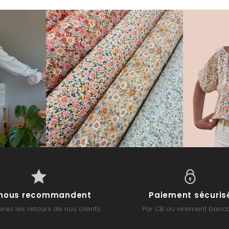
s nous recommandent
Paiement sécuris
rez les retours de nos clients
Par CB ou virement banca