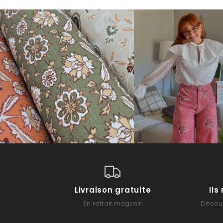
Livraison gratuite
Il
En retrait magasin
Découv