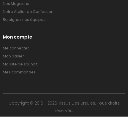
Nos Magasins
Notre Atelier de Confection
Rejoignez nos équipes !
Mon compte
Me connecter
Mon panier
Ma liste de souhait
Mes commandes
Copyright © 2016 - 2026 Tissus Des Ursules. Tous droits
réservés.