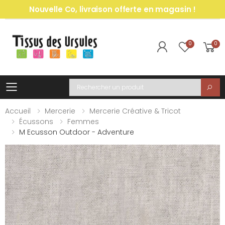
Nouvelle Co, livraison offerte en magasin !
0
0
Toggle mobile menu
Recherche
Accueil
Mercerie
Mercerie Créative & Tricot
Écussons
Femmes
M Ecusson Outdoor - Adventure