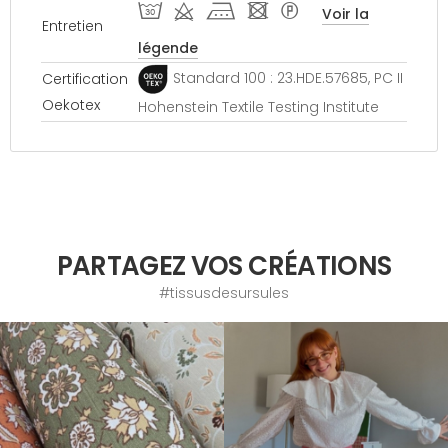
T d k - *
Voir la
Entretien
légende
Standard 100 : 23.HDE.57685, PC II
Certification
Oekotex
Hohenstein Textile Testing Institute
PARTAGEZ VOS CRÉATIONS
#tissusdesursules