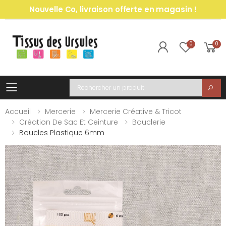
Nouvelle Co, livraison offerte en magasin !
0
0
Toggle mobile menu
Recherche
Accueil
Mercerie
Mercerie Créative & Tricot
Création De Sac Et Ceinture
Bouclerie
Boucles Plastique 6mm