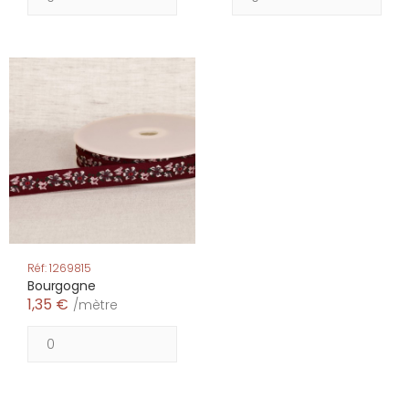
Réf: 1269815
Bourgogne
1,35 €
/mètre