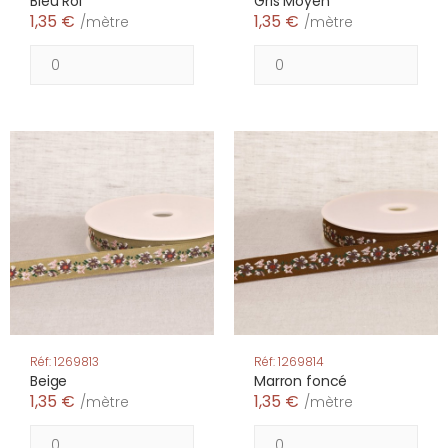
Bleu Roi
Gris Moyen
1,35 €
1,35 €
/mètre
/mètre
Réf: 1269813
Réf: 1269814
Beige
Marron foncé
1,35 €
1,35 €
/mètre
/mètre