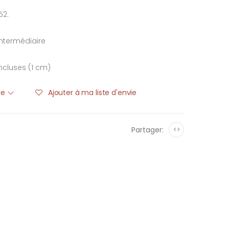
52.
ntermédiaire
ncluses (1 cm)
ble
Ajouter à ma liste d'envie
Partager:
<>