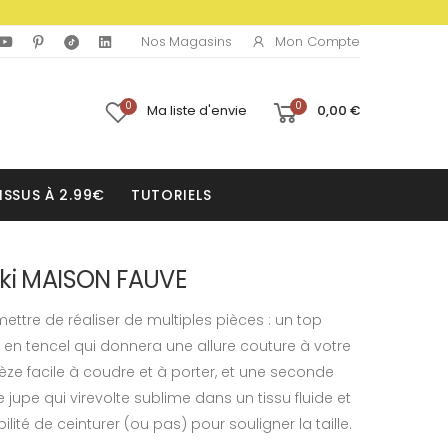
Mon Compte
Nos Magasins
0
0
Ma liste d'envie
0,00 €
ISSUS À 2.99€
TUTORIELS
iki MAISON FAUVE
ettre de réaliser de multiples pièces : un top
n tencel qui donnera une allure couture à votre
apèze facile à coudre et à porter, et une seconde
jupe qui virevolte sublime dans un tissu fluide et
lité de ceinturer (ou pas) pour souligner la taille.