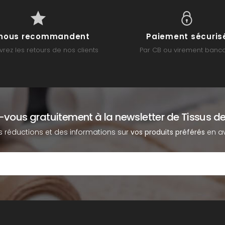
s nous recommandent
Paiement sécuris
rez les retours de nos clients
Par CB ou virement banca
z-vous gratuitement à la newsletter de Tissus de
s réductions et des informations sur
vos produits préférés
en av