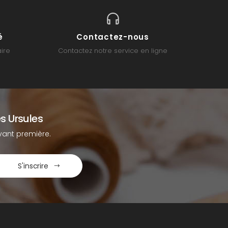
é
Contactez-nous
ire
Contactez notre service en ligne
s Ursules
ant première.
S'inscrire