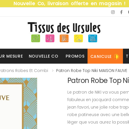
Nouvelle Co, livraison offerte en magasin !
UR MESURE
NOUVELLE CO
PROMOS
T
CANICULE
Patrons Robes Et Combi
Patron Robe Top Niki MAISON FAUVE
Patron Robe Top N
Le patron de NIKI va vous perm
fabuleux en jacquard comme e
jean favori, une jolie robe tr
robe patineuse avec une belle 
léger que vous aurez la possibi