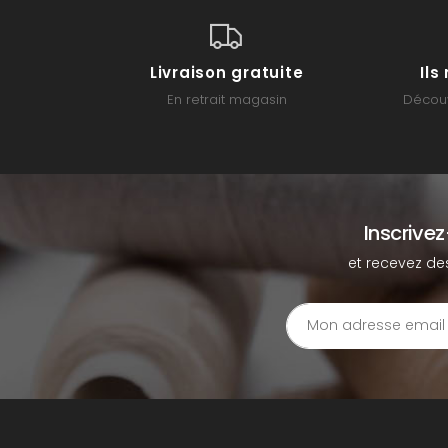
Livraison gratuite
Il
En retrait magasin
Découv
Inscrive
et recevez de