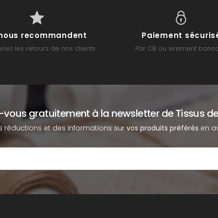
s nous recommandent
Paiement sécuris
rez les retours de nos clients
Par CB ou virement banca
z-vous gratuitement à la newsletter de Tissus de
s réductions et des informations sur
vos produits préférés
en av