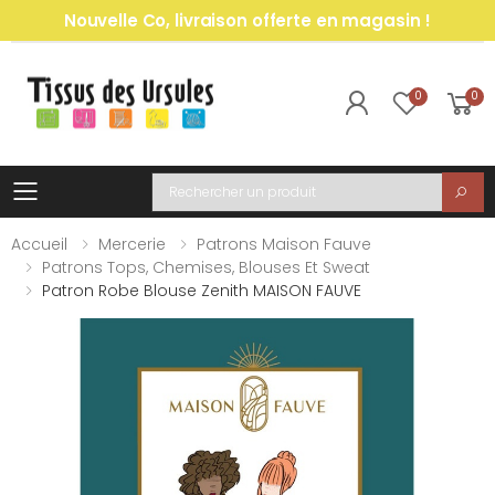
Nouvelle Co, livraison offerte en magasin !
0
0
Toggle mobile menu
Recherche
Accueil
Mercerie
Patrons Maison Fauve
Patrons Tops, Chemises, Blouses Et Sweat
Patron Robe Blouse Zenith MAISON FAUVE