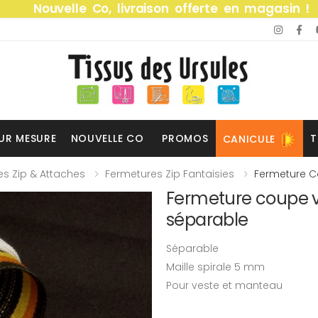
Nouvelle Co, livraison offerte en magasin !
UR MESURE
NOUVELLE CO
PROMOS
T
CANICULE
s Zip & Attaches
Fermetures Zip Fantaisies
Fermeture C
Fermeture coupe 
séparable
Séparable
Maille spirale 5 mm
Pour veste et manteau