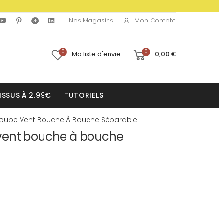
Mon Compte
Nos Magasins
0
0
Ma liste d'envie
0,00 €
ISSUS À 2.99€
TUTORIELS
oupe Vent Bouche À Bouche Séparable
vent bouche à bouche