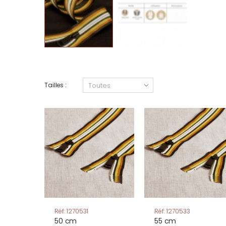
Tailles :
Réf: 1270531
Réf: 1270533
50 cm
55 cm