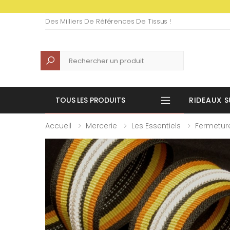
Des Milliers De Références De Tissus !
Recherche
TOUS LES PRODUITS
RIDEAUX S
Accueil
Mercerie
Les Essentiels
Fermeture