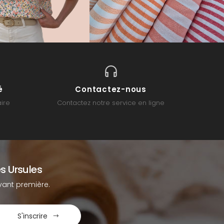
é
Contactez-nous
ire
Contactez notre service en ligne
s Ursules
ant première.
S'inscrire