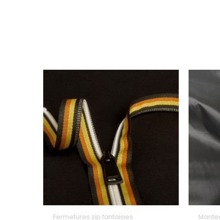
Fermetures zip fantaisies
Mante