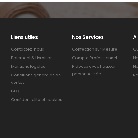
Liens utiles
Nos Services
A
Contactez-nous
Confection sur Mesure
Qu
Paiement & Livraison
Compte Professionnel
No
Mentions légales
Rideaux avec hauteur
No
personnalisée
Conditions générales de
Re
ventes
FAQ
Confidentialité et cookies