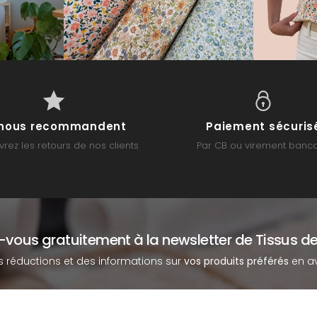
s nous recommandent
Paiement sécuris
rez les retours de nos clients
Par CB ou virement banca
z-vous gratuitement à la newsletter de Tissus de
s réductions et des informations sur
vos produits préférés
en av