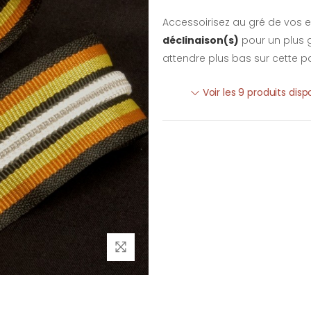
Accessoirisez au gré de vos e
déclinaison(s)
pour un plus g
attendre plus bas sur cette p
Voir les 9 produits dis