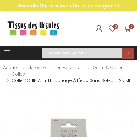
Nouvelle Co, livraison offerte en magasin !
0
0
Toggle mobile menu
Recherche
Accueil
Mercerie
Les Essentiels
Outils & Colles
Colles
Colle BOHIN Anti-Effilochage À L'eau Sans Solvant 25 Ml