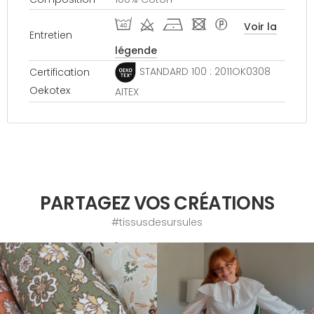
I d h - *
Voir la
Entretien
légende
STANDARD 100 : 2011OK0308
Certification
Oekotex
AITEX
PARTAGEZ VOS CRÉATIONS
#tissusdesursules