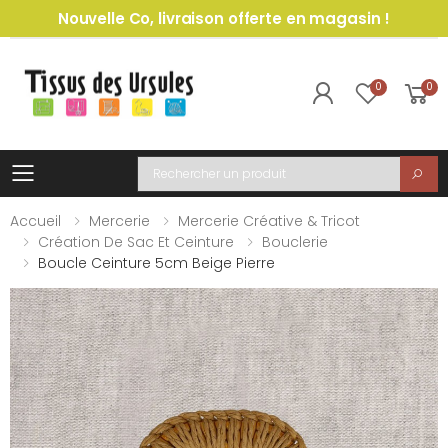
Nouvelle Co, livraison offerte en magasin !
0
0
Toggle mobile menu
Recherche
Accueil
Mercerie
Mercerie Créative & Tricot
Création De Sac Et Ceinture
Bouclerie
Boucle Ceinture 5cm Beige Pierre