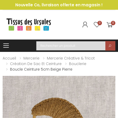
Nouvelle Co, livraison offerte en magasin !
0
0
Toggle mobile menu
Recherche
Accueil
Mercerie
Mercerie Créative & Tricot
Création De Sac Et Ceinture
Bouclerie
Boucle Ceinture 5cm Beige Pierre