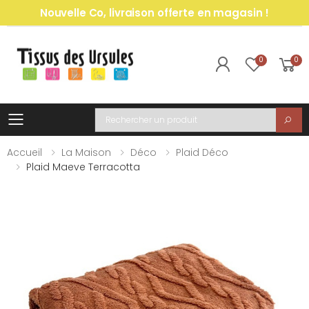
Nouvelle Co, livraison offerte en magasin !
0
0
Toggle mobile menu
Recherche
Accueil
La Maison
Déco
Plaid Déco
Plaid Maeve Terracotta