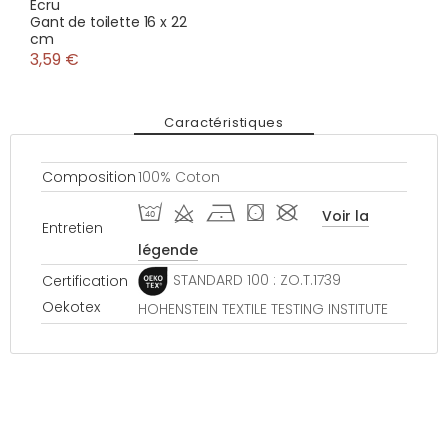
Ecru
Gant de toilette 16 x 22
cm
3,59 €
Caractéristiques
Composition
100% Coton
I d h ( #
Voir la
Entretien
légende
STANDARD 100 : ZO.T.1739
Certification
Oekotex
HOHENSTEIN TEXTILE TESTING INSTITUTE