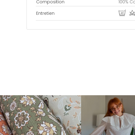
Composition
100% C
U d
Entretien