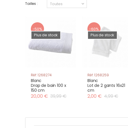
Tailles :
-50%
-60%
Plus de stock
Plus de stock
Réf: 1268274
Réf: 1268259
Blanc
Blanc
Drap de bain 100 x
Lot de 2 gants 16x21
150 cm
cm
20,00 €
39,99 €
2,00 €
4,99 €