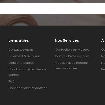
Liens utiles
Nos Services
A
Contactez-nous
Confection sur Mesure
Qu
Paiement & Livraison
Compte Professionnel
No
Mentions légales
Rideaux avec hauteur
No
personnalisée
Conditions générales de
Re
ventes
FAQ
Confidentialité et cookies