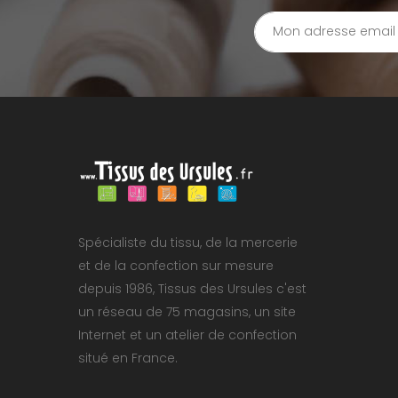
Spécialiste du tissu, de la mercerie
et de la confection sur mesure
depuis 1986, Tissus des Ursules c'est
un réseau de 75 magasins, un site
Internet et un atelier de confection
situé en France.