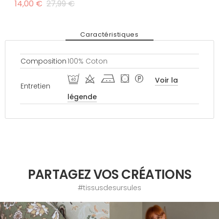
14,00 €
27,99 €
Caractéristiques
Composition
100% Coton
U d j ( *
Voir la
Entretien
légende
PARTAGEZ VOS CRÉATIONS
#tissusdesursules