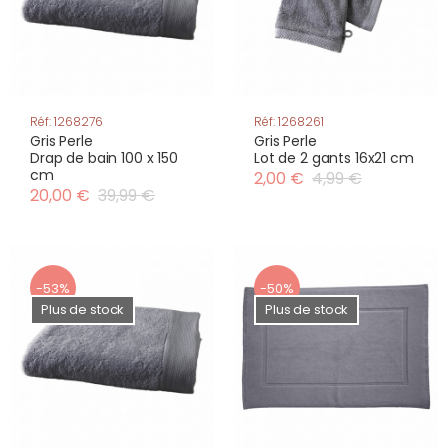
Réf: 1268276
Réf: 1268261
Gris Perle
Gris Perle
Drap de bain 100 x 150
Lot de 2 gants 16x21 cm
cm
2,00 €
4,99 €
20,00 €
39,99 €
-53%
-50%
Plus de stock
Plus de stock