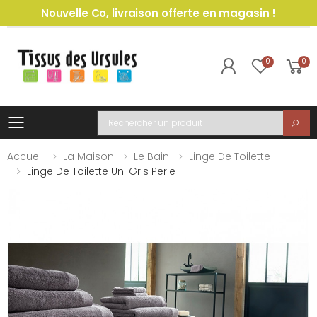
Nouvelle Co, livraison offerte en magasin !
0
0
Toggle mobile menu
Recherche
Accueil
La Maison
Le Bain
Linge De Toilette
Linge De Toilette Uni Gris Perle