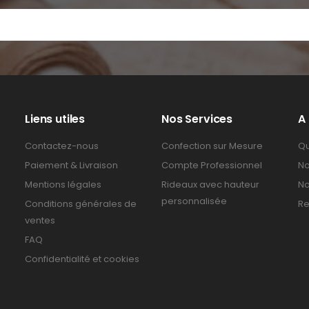
Liens utiles
Nos Services
A
Contactez-nous
Confection sur Mesure
Qu
Paiement & Livraison
Compte Professionnel
No
Mentions légales
Rideaux avec hauteur
No
personnalisée
Conditions générales de
Re
ventes
FAQ
Confidentialité et cookies