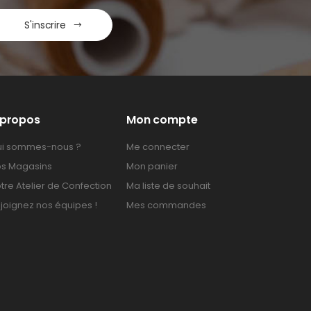
S'inscrire
 propos
Mon compte
i sommes-nous ?
Me connecter
s Magasins
Mon panier
tre Atelier de Confection
Ma liste de souhait
joignez nos équipes !
Mes commandes