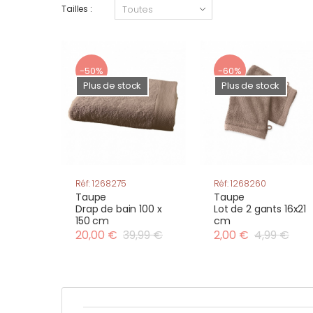
Tailles :
-50%
-60%
Plus de stock
Plus de stock
Réf: 1268275
Réf: 1268260
Taupe
Taupe
Drap de bain 100 x
Lot de 2 gants 16x21
150 cm
cm
20,00 €
39,99 €
2,00 €
4,99 €