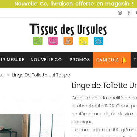
Nouvelle Co, livraison offerte en magasin !
UR MESURE
NOUVELLE CO
PROMOS
T
CANICULE
te
Linge De Toilette Uni Taupe
Linge de Toilette U
Craquez pour la qualité de ce
et absorbante 100% Coton pei
conférant une durée de vie su
classique.
Le grammage de 600 gr/m² pour