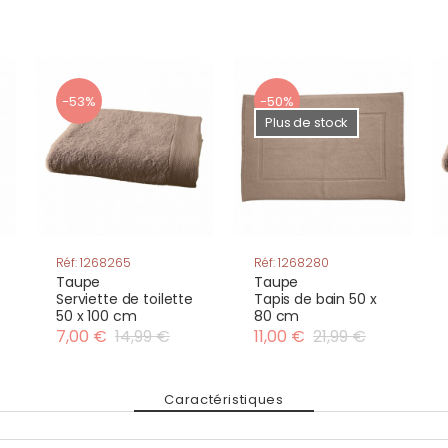
-53%
-50%
Plus de stock
Réf: 1268265
Réf: 1268280
Taupe
Taupe
Serviette de toilette
Tapis de bain 50 x
50 x 100 cm
80 cm
7,00 €
14,99 €
11,00 €
21,99 €
Caractéristiques