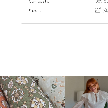
Composition
100% C
U d
Entretien