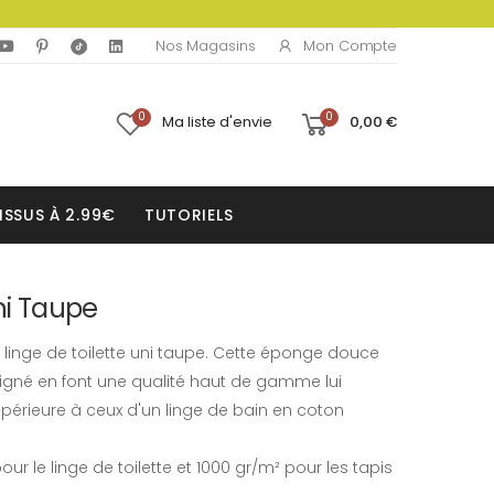
Mon Compte
Nos Magasins
0
0
Ma liste d'envie
0,00 €
ISSUS À 2.99€
TUTORIELS
ni Taupe
 linge de toilette uni taupe. Cette éponge douce
gné en font une qualité haut de gamme lui
périeure à ceux d'un linge de bain en coton
 le linge de toilette et 1000 gr/m² pour les tapis