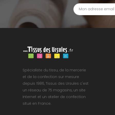
Spécialiste du tissu, de la mercerie
et de la confection sur mesure
depuis 1986, Tissus des Ursules c'est
un réseau de 75 magasins, un site
Internet et un atelier de confection
situé en France.