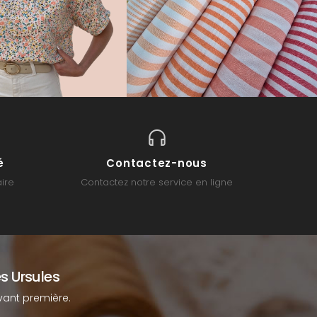
é
Contactez-nous
ire
Contactez notre service en ligne
s Ursules
ant première.