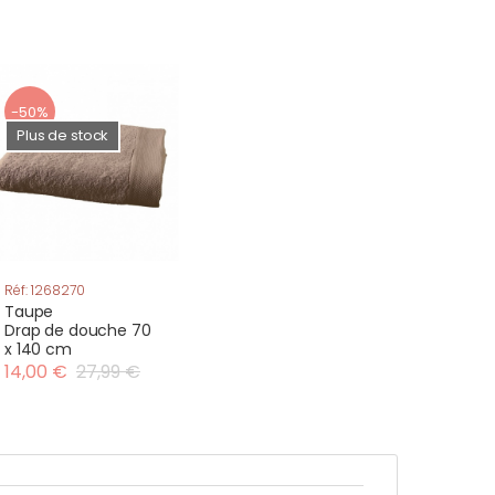
-50%
Plus de stock
Réf: 1268270
Taupe
Drap de douche 70
x 140 cm
14,00 €
27,99 €