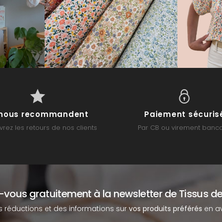
s nous recommandent
Paiement sécuris
rez les retours de nos clients
Par CB ou virement banca
z-vous gratuitement à la newsletter de Tissus de
s réductions et des informations sur
vos produits préférés
en av