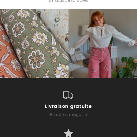
#tissusdesursules
Livraison gratuite
En retrait magasin