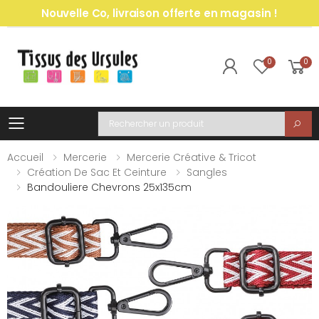
Nouvelle Co, livraison offerte en magasin !
0
0
Toggle mobile menu
Recherche
Accueil
Mercerie
Mercerie Créative & Tricot
Création De Sac Et Ceinture
Sangles
Bandouliere Chevrons 25x135cm