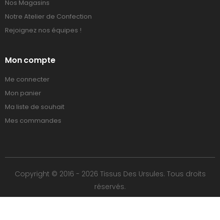
Nos Magasins
Notre Atelier de Confection
Rejoignez nos équipes !
Mon compte
Me connecter
Mon panier
Ma liste de souhait
Mes commandes
Copyright © 2016 - 2026 Tissus Des Ursules. Tous droits
réservés.