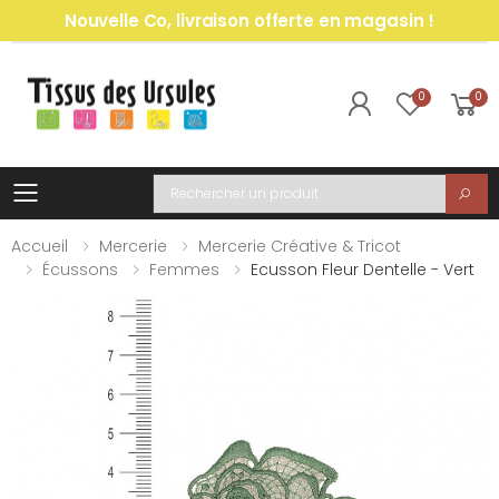
Nouvelle Co, livraison offerte en magasin !
0
0
Toggle mobile menu
Recherche
Accueil
Mercerie
Mercerie Créative & Tricot
Écussons
Femmes
Ecusson Fleur Dentelle - Vert