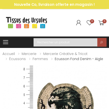
Nouvelle Co, livraison offerte en magasin !
0
0
Toggle mobile menu
Recherche
Accueil
Mercerie
Mercerie Créative & Tricot
Écussons
Femmes
Ecusson Fond Denim - Aigle