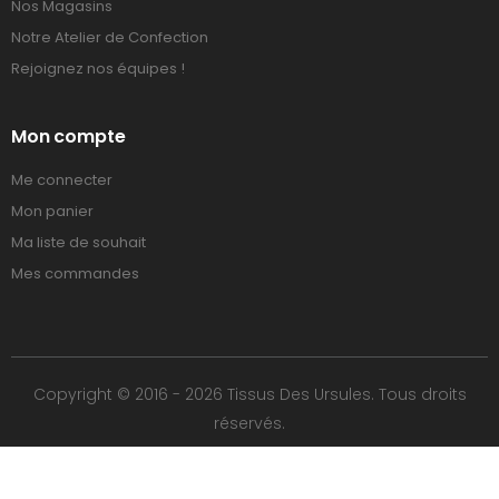
Nos Magasins
Notre Atelier de Confection
Rejoignez nos équipes !
Mon compte
Me connecter
Mon panier
Ma liste de souhait
Mes commandes
Copyright © 2016 - 2026 Tissus Des Ursules. Tous droits
réservés.