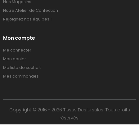
Nos Magasins
Notre Atelier de Confection
Rejoignez nos équipes !
Mon compte
Me connecter
Mon panier
Ma liste de souhait
Mes commandes
Copyright © 2016 - 2026 Tissus Des Ursules. Tous droits
réservés.