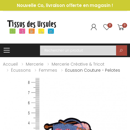
Nouvelle Co, livraison offerte en magasin !
0
0
Toggle mobile menu
Recherche
Accueil
Mercerie
Mercerie Créative & Tricot
Écussons
Femmes
Ecusson Couture - Pelotes