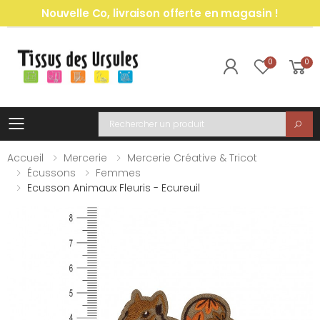
Nouvelle Co, livraison offerte en magasin !
0
0
Toggle mobile menu
Recherche
Accueil
Mercerie
Mercerie Créative & Tricot
Écussons
Femmes
Ecusson Animaux Fleuris - Ecureuil