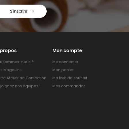
S'inscrire
 propos
Mon compte
i sommes-nous ?
Me connecter
s Magasins
Mon panier
tre Atelier de Confection
Ma liste de souhait
joignez nos équipes !
Mes commandes