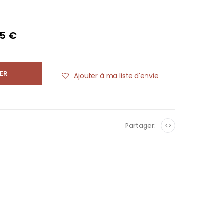
75 €
ER
Ajouter à ma liste d'envie
Partager:
<>