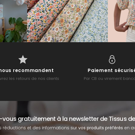
s nous recommandent
Paiement sécuris
rez les retours de nos clients
Par CB ou virement banca
z-vous gratuitement à la newsletter de Tissus de
s réductions et des informations sur
vos produits préférés
en av