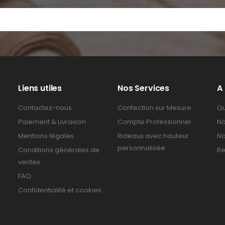
Liens utiles
Nos Services
A
Contactez-nous
Confection sur Mesure
Qu
Paiement & Livraison
Compte Professionnel
No
Mentions légales
Rideaux avec hauteur
No
personnalisée
Conditions générales de
Re
ventes
FAQ
Confidentialité et cookies