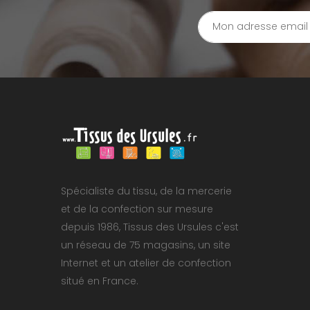
Spécialiste du tissu, de la mercerie
et de la confection sur mesure
depuis 1986, Tissus des Ursules c'est
un réseau de 75 magasins, un site
Internet et un atelier de confection
situé en France.