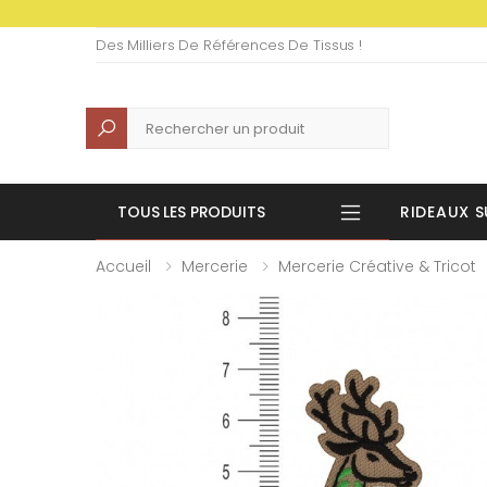
Des Milliers De Références De Tissus !
Recherche
TOUS LES PRODUITS
RIDEAUX S
Accueil
Mercerie
Mercerie Créative & Tricot