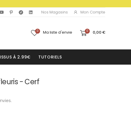
Mon Compte
Nos Magasins
0
0
Ma liste d'envie
0,00 €
ISSUS À 2.99€
TUTORIELS
euris - Cerf
nvies.