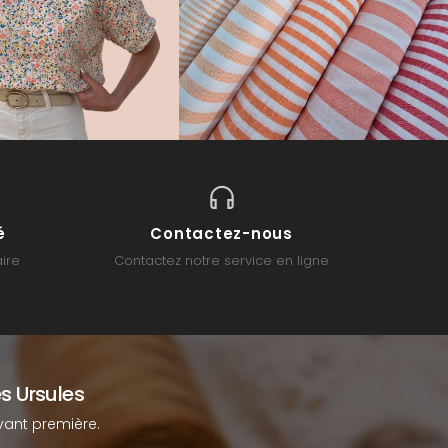
é
Contactez-nous
ire
Contactez notre service en ligne
s Ursules
ant première.