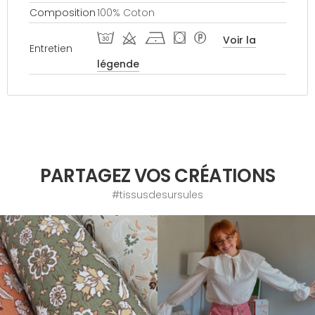
Composition
100% Coton
T d h ( *
Voir la
Entretien
légende
PARTAGEZ VOS CRÉATIONS
#tissusdesursules