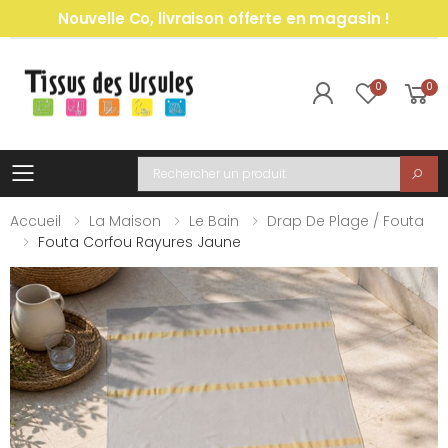
Nouvelle Co, livraison offerte en magasin !
0
0
Toggle mobile menu
Recherche
Accueil
La Maison
Le Bain
Drap De Plage / Fouta
Fouta Corfou Rayures Jaune