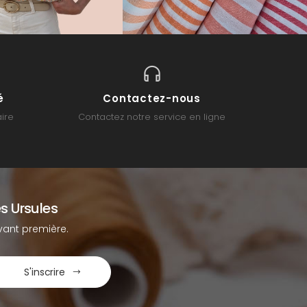
é
Contactez-nous
ire
Contactez notre service en ligne
s Ursules
ant première.
S'inscrire