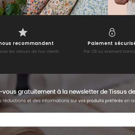
s nous recommandent
Paiement sécuris
rez les retours de nos clients
Par CB ou virement banca
z-vous gratuitement à la newsletter de Tissus de
s réductions et des informations sur
vos produits préférés
en av