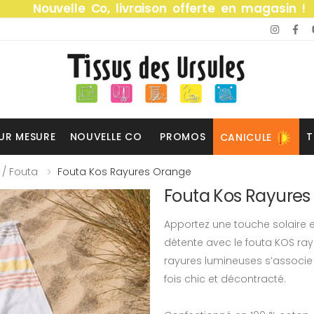
Nouvelle Co, livraison offerte en magasin !
UR MESURE
NOUVELLE CO
PROMOS
T
CANICULE
 / Fouta
Fouta Kos Rayures Orange
Fouta Kos Rayures
Apportez une touche solaire e
détente avec le fouta KOS ra
rayures lumineuses s’associe à
fois chic et décontracté.