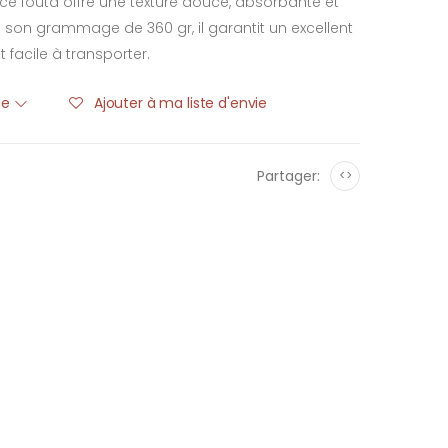
ce fouta offre une texture douce, absorbante et
son grammage de 360 gr, il garantit un excellent
t facile à transporter.
ble
Ajouter à ma liste d'envie
Partager:
<>