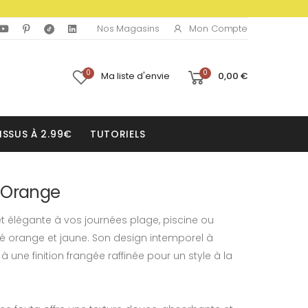
Mon Compte
Nos Magasins
0
0
Ma liste d'envie
0,00 €
ISSUS À 2.99€
TUTORIELS
 Orange
t élégante à vos journées plage, piscine ou
yé orange et jaune. Son design intemporel à
 une finition frangée raffinée pour un style à la