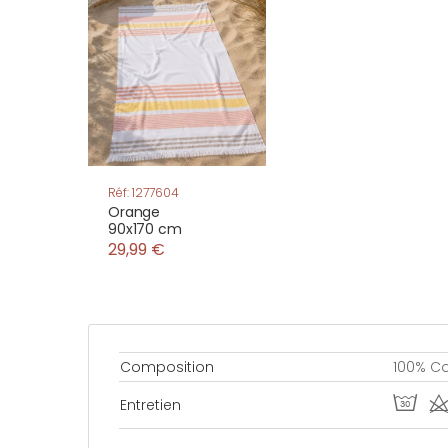
Réf: 1277604
Orange
90x170 cm
29,99 €
Composition
100% C
T d
Entretien