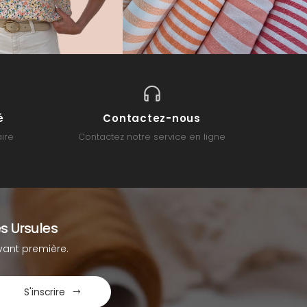
é
Contactez-nous
ire
Contactez notre service en ligne
s Ursules
ant première.
S'inscrire