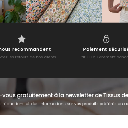
s nous recommandent
Paiement sécuris
rez les retours de nos clients
Par CB ou virement banca
z-vous gratuitement à la newsletter de Tissus de
s réductions et des informations sur
vos produits préférés
en av