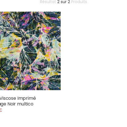
Résultat
2
sur
2
Produits
 Viscose Imprimé
e Noir multico
€