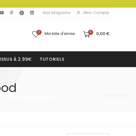
Mon Compte
Nos Magasins
0
0
Ma liste d'envie
0,00 €
ISSUS À 2.99€
TUTORIELS
ood