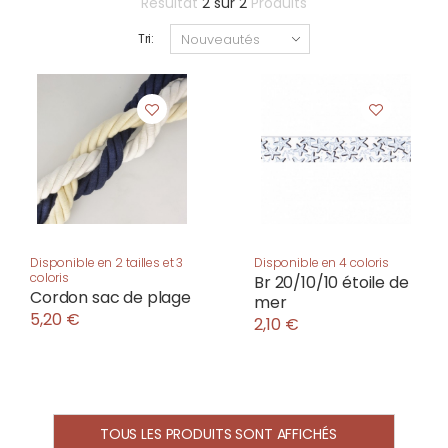
Résultat
2
sur
2
Produits
Tri:
Disponible en 2 tailles et 3
Disponible en 4 coloris
coloris
Br 20/10/10 étoile de
Cordon sac de plage
mer
5,20 €
2,10 €
TOUS LES PRODUITS SONT AFFICHÉS