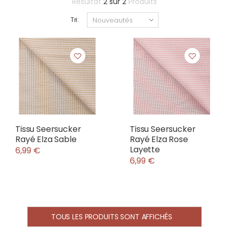
Résultat
2
sur
2
Produits
Tri:
Tissu Seersucker
Tissu Seersucker
Rayé Elza Sable
Rayé Elza Rose
Layette
6,99 €
6,99 €
TOUS LES PRODUITS SONT AFFICHÉS