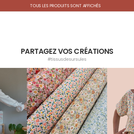
TOUS LES PRODUITS SONT AFFICHÉS
PARTAGEZ VOS CRÉATIONS
#tissusdesursules