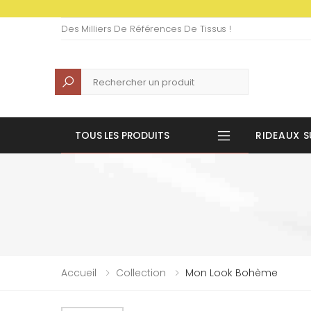
Des Milliers De Références De Tissus !
Recherche
TOUS LES PRODUITS
RIDEAUX S
Accueil
Collection
Mon Look Bohème