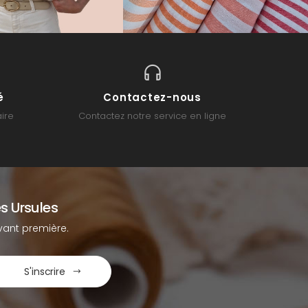
é
Contactez-nous
ire
Contactez notre service en ligne
s Ursules
ant première.
S'inscrire