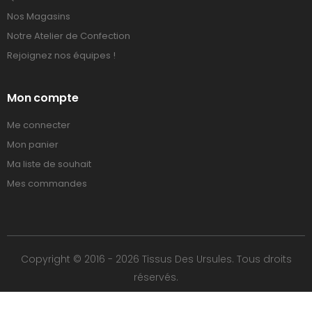
Nos Magasins
Notre Atelier de Confection
Rejoignez nos équipes !
Mon compte
Me connecter
Mon panier
Ma liste de souhait
Mes commandes
Copyright © 2016 - 2026 Tissus Des Ursules. Tous droits
réservés.