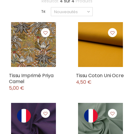
Résultat
4
sur
4
Produits
Tri:
Tissu Imprimé Priya
Tissu Coton Uni Ocre
Camel
4,50 €
5,00 €