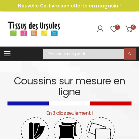
Nouvelle Co, livraison offerte en magasin !
0
0
Toggle mobile menu
Recherche
Coussins sur mesure en
ligne
En 3 clics seulement !