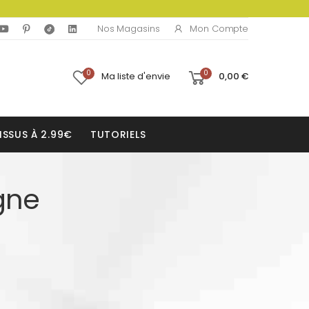
Mon Compte
Nos Magasins
0
0
Ma liste d'envie
0,00 €
ISSUS À 2.99€
TUTORIELS
gne