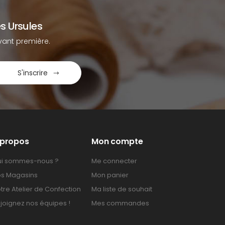
s Ursules
ant première.
S'inscrire
 propos
Mon compte
i sommes-nous ?
Me connecter
s Magasins
Mon panier
tre Atelier de Confection
Ma liste de souhait
joignez nos équipes !
Mes commandes