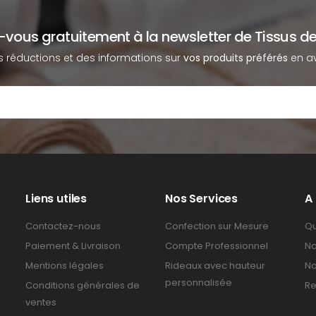
z-vous gratuitement à la newsletter de Tissus de
s réductions et des informations sur
vos produits préférés
en av
Liens utiles
Nos Services
A
Contactez-nous
Confection sur Mesure
Qu
Paiement & Livraison
Compte Professionnel
No
Mentions légales
Rideaux avec hauteur
No
personnalisée
Conditions générales de
Re
ventes