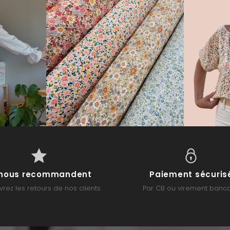
s nous recommandent
Paiement sécuris
rez les retours de nos clients
Par CB ou virement banca