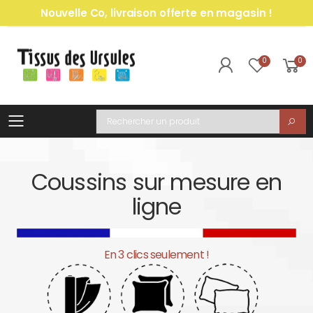
Nouvelle Co, livraison offerte en magasin !
0
0
Toggle mobile menu
Recherche
Coussins sur mesure en
ligne
En 3 clics seulement !